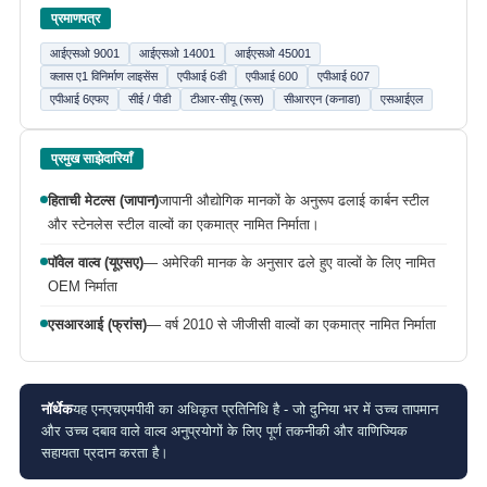
प्रमाणपत्र
आईएसओ 9001
आईएसओ 14001
आईएसओ 45001
क्लास ए1 विनिर्माण लाइसेंस
एपीआई 6डी
एपीआई 600
एपीआई 607
एपीआई 6एफए
सीई / पीडी
टीआर-सीयू (रूस)
सीआरएन (कनाडा)
एसआईएल
प्रमुख साझेदारियाँ
हिताची मेटल्स (जापान)
जापानी औद्योगिक मानकों के अनुरूप ढलाई कार्बन स्टील
और स्टेनलेस स्टील वाल्वों का एकमात्र नामित निर्माता।
पॉवेल वाल्व (यूएसए)
— अमेरिकी मानक के अनुसार ढले हुए वाल्वों के लिए नामित
OEM निर्माता
एसआरआई (फ्रांस)
— वर्ष 2010 से जीजीसी वाल्वों का एकमात्र नामित निर्माता
नॉर्थेक
यह एनएचएमपीवी का अधिकृत प्रतिनिधि है - जो दुनिया भर में उच्च तापमान
और उच्च दबाव वाले वाल्व अनुप्रयोगों के लिए पूर्ण तकनीकी और वाणिज्यिक
सहायता प्रदान करता है।