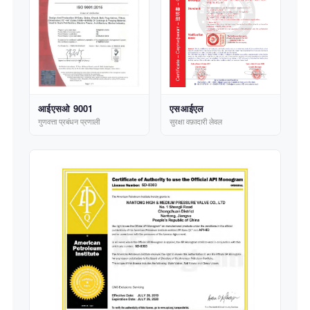
आईएसओ 9001
एसआईएल
गुणवत्ता प्रबंधन प्रणाली
सुरक्षा वफ़ादारी लेवल