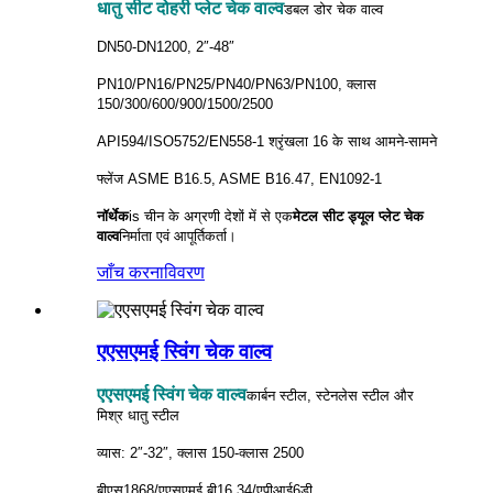
धातु सीट दोहरी प्लेट चेक वाल्व
डबल डोर चेक वाल्व
DN50-DN1200, 2″-48″
PN10/PN16/PN25/PN40/PN63/PN100, क्लास
150/300/600/900/1500/2500
API594/ISO5752/EN558-1 श्रृंखला 16 के साथ आमने-सामने
फ्लेंज ASME B16.5, ASME B16.47, EN1092-1
नॉर्थेक
is
चीन के अग्रणी देशों में से एक
मेटल सीट ड्यूल प्लेट चेक
वाल्व
निर्माता एवं आपूर्तिकर्ता।
जाँच करना
विवरण
एएसएमई स्विंग चेक वाल्व
एएसएमई स्विंग चेक वाल्व
कार्बन स्टील, स्टेनलेस स्टील और
मिश्र धातु स्टील
व्यास: 2″-32″, क्लास 150-क्लास 2500
बीएस1868/एएसएमई बी16.34/एपीआई6डी