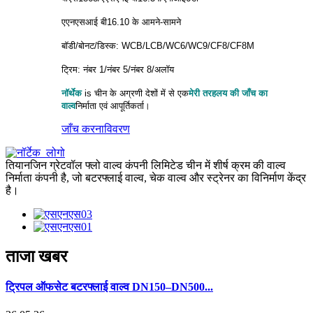
एएनएसआई बी16.10 के आमने-सामने
बॉडी/बोनट/डिस्क: WCB/LCB/WC6/WC9/CF8/CF8M
ट्रिम: नंबर 1/नंबर 5/नंबर 8/अलॉय
नॉर्थेक
is
चीन के अग्रणी देशों में से एक
मेरी तरह
लय की जाँच का
वाल्व
निर्माता एवं आपूर्तिकर्ता।
जाँच करना
विवरण
तियानजिन ग्रेटवॉल फ्लो वाल्व कंपनी लिमिटेड चीन में शीर्ष क्रम की वाल्व
निर्माता कंपनी है, जो बटरफ्लाई वाल्व, चेक वाल्व और स्ट्रेनर का विनिर्माण केंद्र
है।
ताजा खबर
ट्रिपल ऑफसेट बटरफ्लाई वाल्व DN150–DN500...