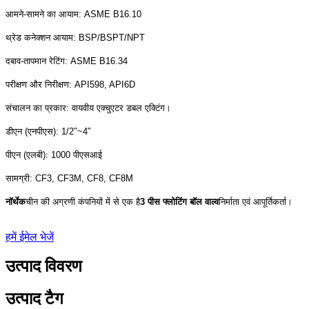
आमने-सामने का आयाम: ASME B16.10
थ्रेड कनेक्शन आयाम: BSP/BSPT/NPT
दबाव-तापमान रेटिंग: ASME B16.34
परीक्षण और निरीक्षण: API598, API6D
संचालन का प्रकार: वायवीय एक्चुएटर डबल एक्टिंग।
डीएन (एनपीएस): 1/2″~4″
पीएन (एलबी): 1000 पीएसआई
सामग्री: CF3, CF3M, CF8, CF8M
नॉर्थेक
चीन की अग्रणी कंपनियों में से एक है
3 पीस फ्लोटिंग बॉल वाल्व
निर्माता एवं आपूर्तिकर्ता।
हमें ईमेल भेजें
उत्पाद विवरण
उत्पाद टैग