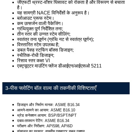
जीएफटी थ्रस्ट-वॉशर घिसावट को रोकता है और विरूपण से बचाता
है।
यह सामग्री NACE विनिर्देशों के अनुरूप है।
ब्लोआउट प्रूफ स्टेम।
कम उत्सर्जन वाली पैकेजिंग।
ग्रंथियुक्त पूर्ण निर्देशित तना;
तीन स्तर की उन्नत स्टेम सीलिंग;
स्वतंत्र तना घूर्णन (ग्रंथि नट से स्वतंत्र घूर्णन);
विस्तारित स्टेम उपलब्ध है;
डबल पैक्ड स्टफिंग बॉक्स डिजाइन;
स्थैतिक-रोधी डिजाइन;
रिसाव स्तर कक्षा VI
एक्ट्यूएटर माउंटिंग फ्लेंज डीआईएन/आईएसओ 5211
3-पीस फ्लोटिंग बॉल वाल्व की तकनीकी विशिष्टताएँ
डिजाइन और निर्माण मानक: ASME B16.34
आमने-सामने का आयाम: ASME B16.10
थ्रेड कनेक्शन आयाम: BSP/BSPT/NPT
दबाव-तापमान रेटिंग: ASME B16.34
परीक्षण और निरीक्षण: API598, API6D
संचालन का प्रकार: वायवीय एक्चुएटर डबल एक्शन