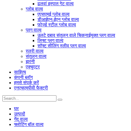
ढलवां इस्पात गेट वाल्व
ग्लोब वाल्व
एएसएमई ग्लोब वाल्व
डीआईएन-ईएन ग्लोब वाल्व
फोर्ज्ड स्टील ग्लोब वाल्व
प्लग वाल्व
उलटे दबाव संतुलन वाले चिकनाईयुक्त प्लग वाल्व
लिफ्ट प्लग वाल्व
सॉफ्ट सीलिंग स्लीव प्लग वाल्व
स्लरी वाल्व
संतुलन वाल्व
झरनी
एक्चुएटर
साहित्य
कंपनी ब्लॉग
हमसे संपर्क करें
एनएचएमपीवी फैक्ट्री
घर
उत्पादों
गेंद वाल्व
फ्लोटिंग बॉल वाल्व