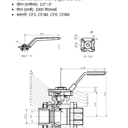
डीएन (एनपीएस): 1/2"~4"
पीएन (एलबी): 1000 पीएसआई
सामग्री: CF3, CF3M, CF8, CF8M