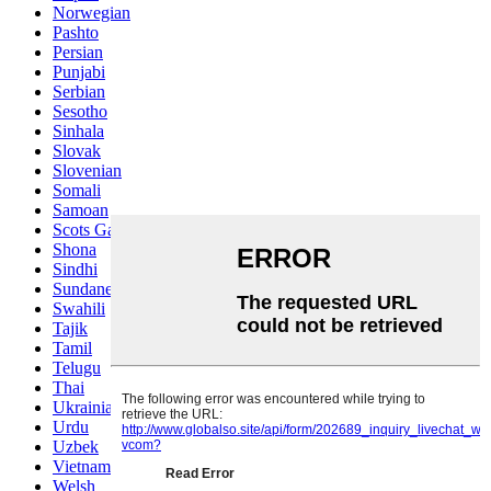
Norwegian
Pashto
Persian
Punjabi
Serbian
Sesotho
Sinhala
Slovak
Slovenian
Somali
Samoan
Scots Gaelic
Shona
Sindhi
Sundanese
Swahili
Tajik
Tamil
Telugu
Thai
Ukrainian
Urdu
Uzbek
Vietnamese
Welsh