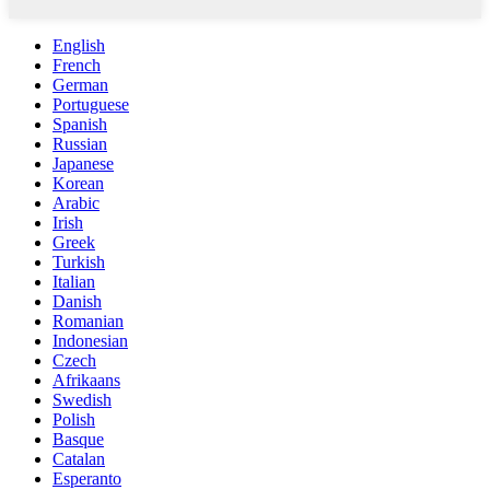
English
French
German
Portuguese
Spanish
Russian
Japanese
Korean
Arabic
Irish
Greek
Turkish
Italian
Danish
Romanian
Indonesian
Czech
Afrikaans
Swedish
Polish
Basque
Catalan
Esperanto