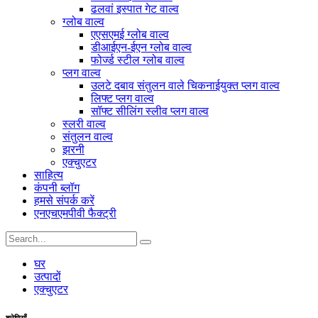
ढलवां इस्पात गेट वाल्व
ग्लोब वाल्व
एएसएमई ग्लोब वाल्व
डीआईएन-ईएन ग्लोब वाल्व
फोर्ज्ड स्टील ग्लोब वाल्व
प्लग वाल्व
उलटे दबाव संतुलन वाले चिकनाईयुक्त प्लग वाल्व
लिफ्ट प्लग वाल्व
सॉफ्ट सीलिंग स्लीव प्लग वाल्व
स्लरी वाल्व
संतुलन वाल्व
झरनी
एक्चुएटर
साहित्य
कंपनी ब्लॉग
हमसे संपर्क करें
एनएचएमपीवी फैक्ट्री
घर
उत्पादों
एक्चुएटर
श्रेणियाँ