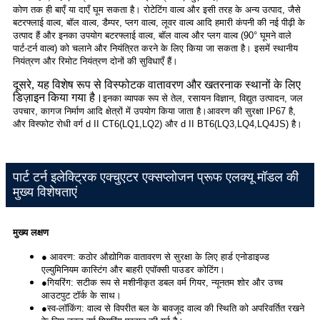
कोण तक ही बाएँ या दाएँ घूम सकता है। रोटेटिंग वाल्व और इसी तरह के अन्य उत्पाद, जैसे
बटरफ्लाई वाल्व, बॉल वाल्व, डैम्पर, प्लग वाल्व, लूवर वाल्व आदि हमारी कंपनी की नई पीढ़ी के
उत्पाद हैं और इनका उपयोग बटरफ्लाई वाल्व, बॉल वाल्व और प्लग वाल्व (90° घूमने वाले
पार्ट-टर्न वाल्व) को चलाने और नियंत्रित करने के लिए किया जा सकता है। इसमें स्थानीय
नियंत्रण और रिमोट नियंत्रण दोनों की सुविधाएँ हैं।
दूसरे, यह विशेष रूप से विस्फोटक वातावरण और खतरनाक स्थानों के लिए
डिज़ाइन किया गया है।
इनका व्यापक रूप से तेल, रसायन विज्ञान, विद्युत उत्पादन, जल
उपचार, कागज निर्माण आदि क्षेत्रों में उपयोग किया जाता है।
आवरण की सुरक्षा IP67 है,
और विस्फोट रोधी वर्ग d II CT6(LQ1,LQ2) और d II BT6(LQ3,LQ4,LQ4JS) है।
पार्ट टर्न इलेक्ट्रिक एक्चुएटर एक्सप्लोजन प्रूफ एलक्यू मॉडल की
मुख्य विशेषताएं
मुख्य लक्षण
● आवरण: कठोर औद्योगिक वातावरण से सुरक्षा के लिए हार्ड एनोडाइज्ड
एल्युमिनियम कास्टिंग और बाहरी एपॉक्सी पाउडर कोटिंग।
●गियरिंग: सटीक रूप से मशीनीकृत डबल वर्म गियर, न्यूनतम शोर और उच्च
आउटपुट टॉर्क के साथ।
●स्व-लॉकिंग: वाल्व से विपरीत बल के बावजूद वाल्व की स्थिति को अपरिवर्तित रखने