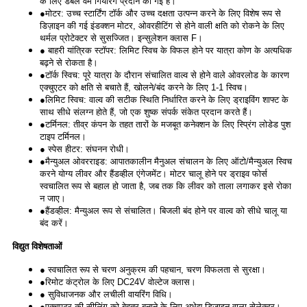
के लिए डबल वर्म गियरिंग प्रदान की गई है।
●मोटर: उच्च स्टार्टिंग टॉर्क और उच्च दक्षता उत्पन्न करने के लिए विशेष रूप से
डिज़ाइन की गई इंडक्शन मोटर, ओवरहीटिंग से होने वाली क्षति को रोकने के लिए
थर्मल प्रोटेक्टर से सुसज्जित। इन्सुलेशन क्लास F।
● बाहरी यांत्रिक स्टॉपर: लिमिट स्विच के विफल होने पर यात्रा कोण के अत्यधिक
बढ़ने से रोकता है।
●टॉर्क स्विच: पूरे यात्रा के दौरान संचालित वाल्व से होने वाले ओवरलोड के कारण
एक्चुएटर को क्षति से बचाते हैं, खोलने/बंद करने के लिए 1-1 स्विच।
●लिमिट स्विच: वाल्व की सटीक स्थिति निर्धारित करने के लिए ड्राइविंग शाफ्ट के
साथ सीधे संलग्न होते हैं, जो एक शुष्क संपर्क संकेत प्रदान करते हैं।
●टर्मिनल: तीव्र कंपन के तहत तारों के मजबूत कनेक्शन के लिए स्प्रिंग लोडेड पुश
टाइप टर्मिनल।
● स्पेस हीटर: संघनन रोधी।
●मैन्युअल ओवरराइड: आपातकालीन मैनुअल संचालन के लिए ऑटो/मैन्युअल स्विच
करने योग्य लीवर और हैंडव्हील एंगेजमेंट। मोटर चालू होने पर ड्राइव फोर्स
स्वचालित रूप से बहाल हो जाता है, जब तक कि लीवर को ताला लगाकर इसे रोका
न जाए।
●हैंडव्हील: मैन्युअल रूप से संचालित। बिजली बंद होने पर वाल्व को सीधे चालू या
बंद करें।
विद्युत विशेषताओं
● स्वचालित रूप से चरण अनुक्रम की पहचान, चरण विफलता से सुरक्षा।
●रिमोट कंट्रोल के लिए DC24V वोल्टेज क्लास।
● सुविधाजनक और लचीली वायरिंग विधि।
●एक्चुएटर की सीलिंग को बेहतर बनाने के लिए अभेद्य डिजाइन वाला सेलेक्टर।